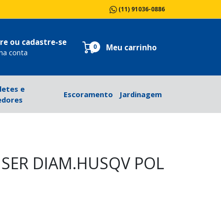
(11) 91036-0886
re ou cadastre-se
Meu carrinho
0
ha conta
letes e
Escoramento
Jardinagem
dores
NSER DIAM.HUSQV POL