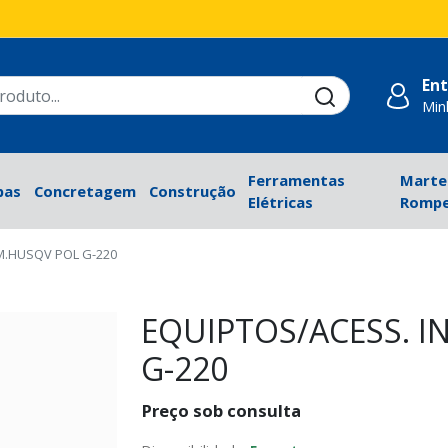
Ent
Min
Ferramentas
Marte
bas
Concretagem
Construção
Elétricas
Rompe
M.HUSQV POL G-220
EQUIPTOS/ACESS. I
G-220
Preço sob consulta